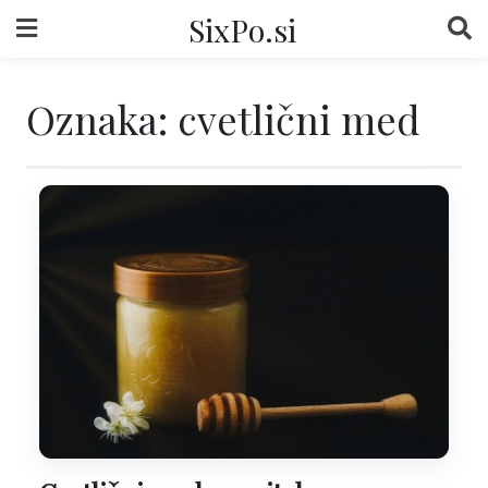
Skip
SixPo.si
to
content
Oznaka:
cvetlični med