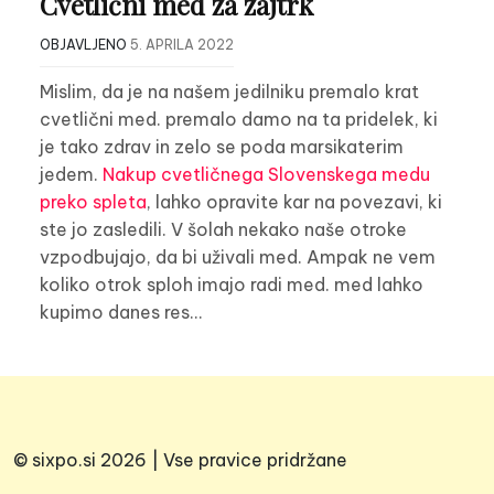
Cvetlični med za zajtrk
OBJAVLJENO
5. APRILA 2022
Mislim, da je na našem jedilniku premalo krat
cvetlični med. premalo damo na ta pridelek, ki
je tako zdrav in zelo se poda marsikaterim
jedem.
Nakup cvetličnega Slovenskega medu
preko spleta
, lahko opravite kar na povezavi, ki
ste jo zasledili. V šolah nekako naše otroke
vzpodbujajo, da bi uživali med. Ampak ne vem
koliko otrok sploh imajo radi med. med lahko
kupimo danes res…
© sixpo.si 2026 | Vse pravice pridržane