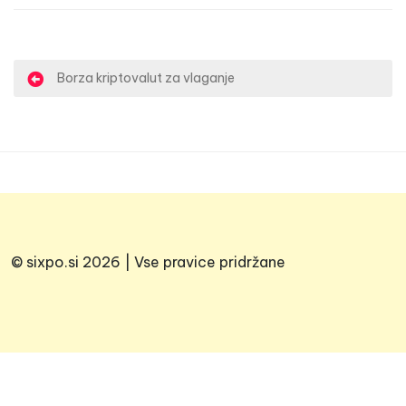
N
Borza kriptovalut za vlaganje
a
v
i
g
a
c
© sixpo.si 2026 | Vse pravice pridržane
i
j
a
p
r