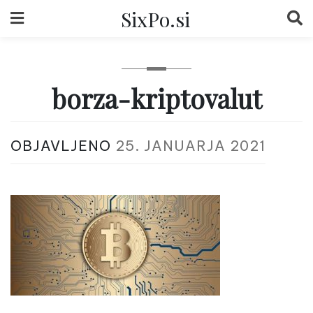
Skip
SixPo.si
to
content
borza-kriptovalut
OBJAVLJENO
25. JANUARJA 2021