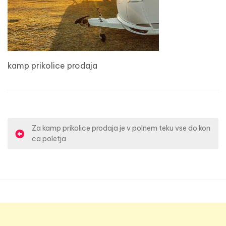
kamp prikolice prodaja
N
Za kamp prikolice prodaja je v polnem teku vse do kon
ca poletja
a
v
i
g
a
c