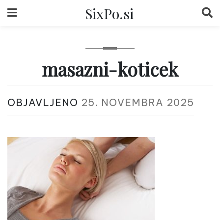
Skip
SixPo.si
to
content
masazni-koticek
OBJAVLJENO
25. NOVEMBRA 2025