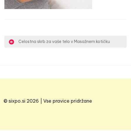
N
Celostna skrb za vaše telo v Masažnem kotičku
a
v
i
g
a
c
© sixpo.si 2026 | Vse pravice pridržane
i
j
a
p