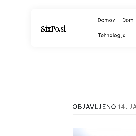
Skip
to
content
Domov
Dom
SixPo.si
Tehnologija
OBJAVLJENO
14. 