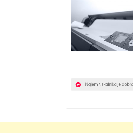
N
Najem tiskalnika je dobra
a
v
i
g