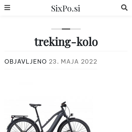
Skip
SixPo.si
to
content
treking-kolo
OBJAVLJENO
23. MAJA 2022