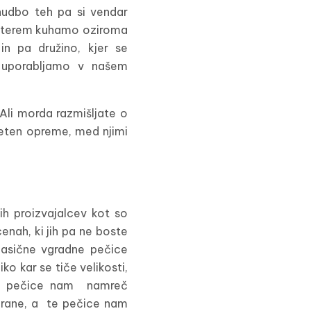
nudbo teh pa si vendar
 katerem kuhamo oziroma
in pa družino, kjer se
 uporabljamo v našem
 Ali morda razmišljate o
iteten opreme, med njimi
ih proizvajalcev kot so
enah, ki jih pa ne boste
Klasične vgradne pečice
ko kar se tiče velikosti,
ne pečice nam namreč
hrane, a te pečice nam