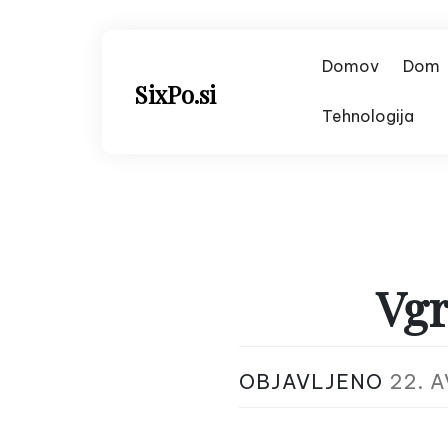
Skip
to
content
Domov
Dom
SixPo.si
Tehnologija
Vgr
OBJAVLJENO
22. 