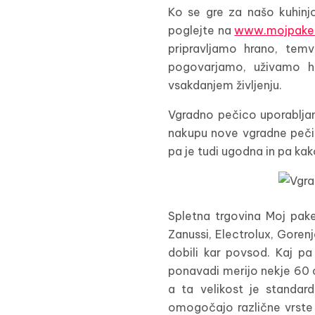
Ko se gre za našo kuhinj
poglejte na
www.mojpaket
pripravljamo hrano, temv
pogovarjamo, uživamo h
vsakdanjem življenju.
Vgradno pečico uporabljamo
nakupu nove vgradne pečice
pa je tudi ugodna in pa k
Spletna trgovina Moj pake
Zanussi, Electrolux, Gorenj
dobili kar povsod. Kaj pa
ponavadi merijo nekje 60 ce
a ta velikost je stand
omogočajo različne vrste