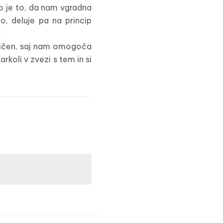
tno je to, da nam vgradna
o, deluje pa na princip
.
ktičen, saj nam omogoča
koli v zvezi s tem in si