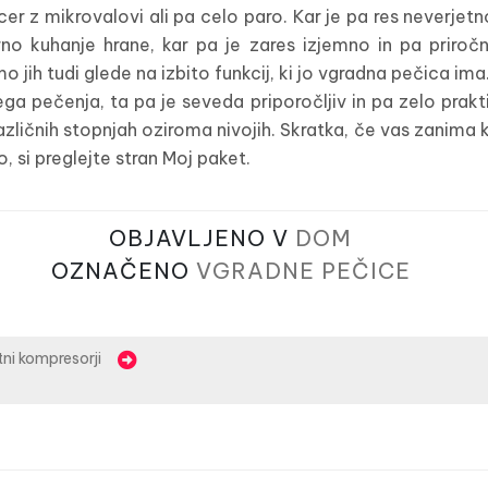
icer z mikrovalovi ali pa celo paro. Kar je pa res neverje
 kuhanje hrane, kar pa je zares izjemno in pa priročn
 jih tudi glede na izbito funkcij, ki jo vgradna pečica ima
ega pečenja, ta pa je seveda priporočljiv in pa zelo pra
ičnih stopnjah oziroma nivojih. Skratka, če vas zanima kar
, si preglejte stran Moj paket.
OBJAVLJENO V
DOM
OZNAČENO
VGRADNE PEČICE
ni kompresorji