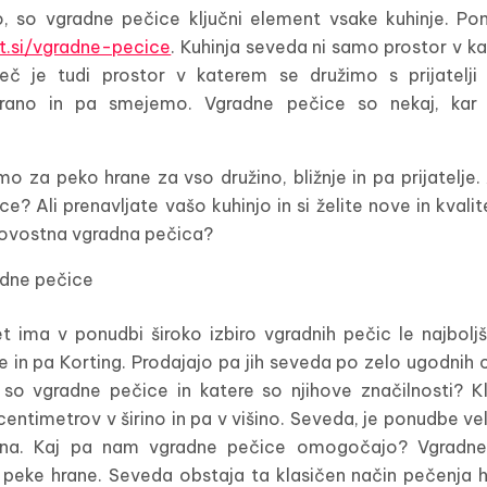
o, so vgradne pečice ključni element vsake kuhinje. Po
.si/vgradne-pecice
. Kuhinja seveda ni samo prostor v
eč je tudi prostor v katerem se družimo s prijatelji 
rano in pa smejemo. Vgradne pečice so nekaj, kar
 za peko hrane za vso družino, bližnje in pa prijatelje.
? Ali prenavljate vašo kuhinjo in si želite nove in kval
akovostna vgradna pečica?
t ima v ponudbi široko izbiro vgradnih pečic le najboljš
e in pa Korting. Prodajajo pa jih seveda po zelo ugodnih c
 so vgradne pečice in katere so njihove značilnosti? 
ntimetrov v širino in pa v višino. Seveda, je ponudbe veli
ardna. Kaj pa nam vgradne pečice omogočajo? Vgrad
 peke hrane. Seveda obstaja ta klasičen način pečenja 