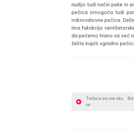
nudijo tudi način peke in s
pečica omogoča tudi parno
mikrovalovne pečice. Delimo
Ima fuknkcijo ventilatorsk
da pečemo hrano na več razl
želite kupiti vgradno pečico
N
Torbice za vse oku
Bat
se
a
v