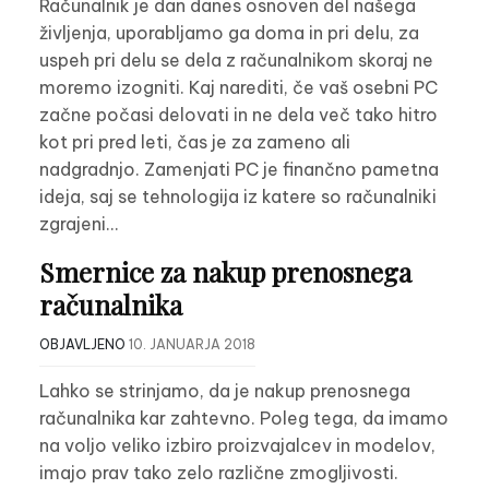
Računalnik je dan danes osnoven del našega
življenja, uporabljamo ga doma in pri delu, za
uspeh pri delu se dela z računalnikom skoraj ne
moremo izogniti. Kaj narediti, če vaš osebni PC
začne počasi delovati in ne dela več tako hitro
kot pri pred leti, čas je za zameno ali
nadgradnjo. Zamenjati PC je finančno pametna
ideja, saj se tehnologija iz katere so računalniki
zgrajeni…
Smernice za nakup prenosnega
računalnika
OBJAVLJENO
10. JANUARJA 2018
Lahko se strinjamo, da je nakup prenosnega
računalnika kar zahtevno. Poleg tega, da imamo
na voljo veliko izbiro proizvajalcev in modelov,
imajo prav tako zelo različne zmogljivosti.