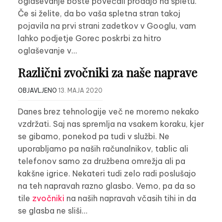
oglaševanje boste povečali prodajo na spletu.
Če si želite, da bo vaša spletna stran takoj
pojavila na prvi strani zadetkov v Googlu, vam
lahko podjetje Gorec poskrbi za hitro
oglaševanje v…
Različni zvočniki za naše naprave
OBJAVLJENO
13. MAJA 2020
Danes brez tehnologije več ne moremo nekako
vzdržati. Saj nas spremlja na vsakem koraku, kjer
se gibamo, ponekod pa tudi v službi. Ne
uporabljamo pa naših računalnikov, tablic ali
telefonov samo za družbena omrežja ali pa
kakšne igrice. Nekateri tudi zelo radi poslušajo
na teh napravah razno glasbo. Vemo, pa da so
tile
zvočniki
na naših napravah včasih tihi in da
se glasba ne sliši…