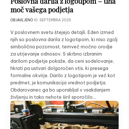
Poslovna darila z logotipom – tiha
moč vašega podjetja
OBJAVLJENO
10. SEPTEMBRA 2025
V poslovnem svetu štejejo detajli. Eden izmed
njih so poslovna darila z logotipom, ki niso zgolj
simbolična pozornost, temveč močno orodje
za utrjevanje odnosov. S skrbno izbranim
darilom podjetje pokaže, da ceni sodelovanje,
hkrati pa ustvari dolgoročen vtis, ki presega
formalne okvirje. Darilo z logotipom je več kot
predmet, je komunikacija vrednot podjetja.
Obdarovanec ga bo uporabljal v vsakdanjem
življenju in tako nehote širil sporočilo…