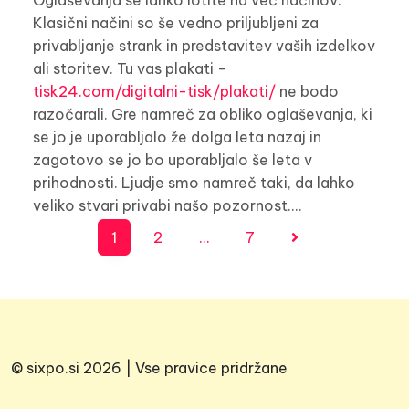
Oglaševanja se lahko lotite na več načinov.
Klasični načini so še vedno priljubljeni za
privabljanje strank in predstavitev vaših izdelkov
ali storitev. Tu vas plakati –
tisk24.com/digitalni-tisk/plakati/
ne bodo
razočarali. Gre namreč za obliko oglaševanja, ki
se jo je uporabljalo že dolga leta nazaj in
zagotovo se jo bo uporabljalo še leta v
prihodnosti. Ljudje smo namreč taki, da lahko
veliko stvari privabi našo pozornost.…
Številčenje
1
2
…
7
prispevkov
© sixpo.si 2026 | Vse pravice pridržane