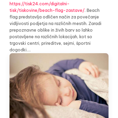
https://tisk24.com/digitalni-
tisk/tiskovine/beach-flag-zastave/
. Beach
flag predstavlja odličen način za povečanje
vidljivosti podjetja na različnih mestih. Zaradi
prepoznavne oblike in živih barv so lahko
postavljene na različnih lokacijah, kot so
trgovski centri, prireditve, sejmi, športni
dogodki.…