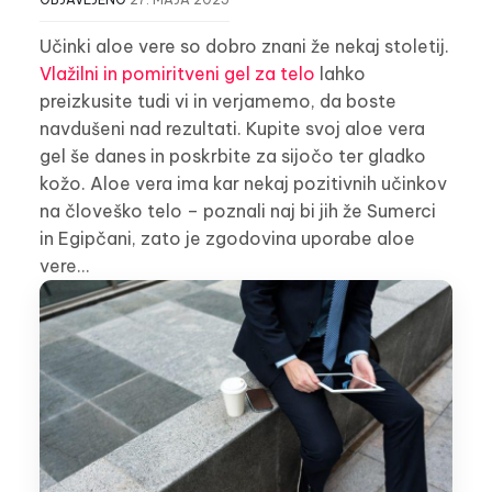
Učinki aloe vere so dobro znani že nekaj stoletij.
Vlažilni in pomiritveni gel za telo
lahko
preizkusite tudi vi in verjamemo, da boste
navdušeni nad rezultati. Kupite svoj aloe vera
gel še danes in poskrbite za sijočo ter gladko
kožo. Aloe vera ima kar nekaj pozitivnih učinkov
na človeško telo – poznali naj bi jih že Sumerci
in Egipčani, zato je zgodovina uporabe aloe
vere…