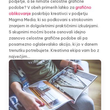
podjetje, a še nimate celostne grafične
podobe? V obeh primerih lahko za
grafično
oblikovanje
poskrbijo kreativci v podjetju
Magma Media, ki so podkovani s strokovnim
znanjem in dolgoletnimi praktičnimi izkušnjami.
S skupnimi močmi boste osnovali idejno
zasnovo celostne grafične podobe ali pa
posamezno oglaševalsko akcijo, ki jo v danem
trenutku potrebujete. Kreativna ekipa vam bo z
največjim…