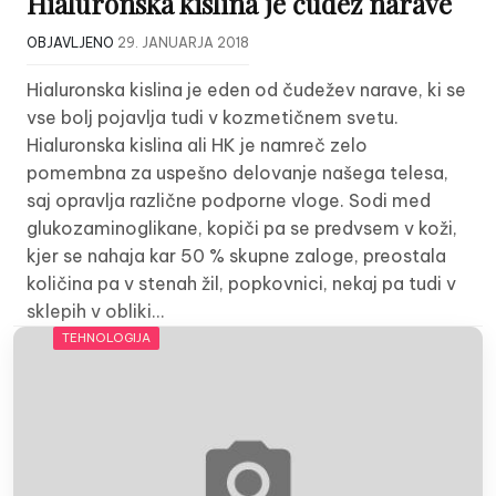
Hialuronska kislina je čudež narave
OBJAVLJENO
29. JANUARJA 2018
Hialuronska kislina je eden od čudežev narave, ki se
vse bolj pojavlja tudi v kozmetičnem svetu.
Hialuronska kislina ali HK je namreč zelo
pomembna za uspešno delovanje našega telesa,
saj opravlja različne podporne vloge. Sodi med
glukozaminoglikane, kopiči pa se predvsem v koži,
kjer se nahaja kar 50 % skupne zaloge, preostala
količina pa v stenah žil, popkovnici, nekaj pa tudi v
sklepih v obliki…
TEHNOLOGIJA