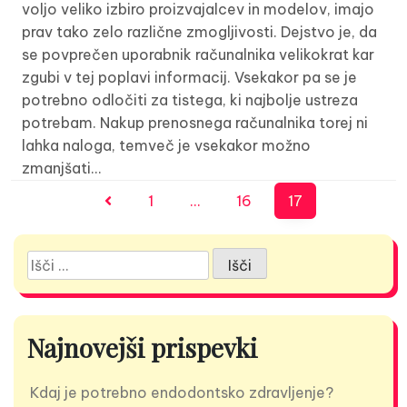
voljo veliko izbiro proizvajalcev in modelov, imajo
prav tako zelo različne zmogljivosti. Dejstvo je, da
se povprečen uporabnik računalnika velikokrat kar
zgubi v tej poplavi informacij. Vsekakor pa se je
potrebno odločiti za tistega, ki najbolje ustreza
potrebam. Nakup prenosnega računalnika torej ni
lahka naloga, temveč je vsekakor možno
zmanjšati…
Številčenje
1
…
16
17
prispevkov
Išči:
Najnovejši prispevki
Kdaj je potrebno endodontsko zdravljenje?