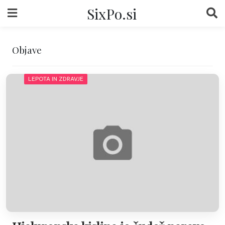
Skip
SixPo.si
to
content
Objave
LEPOTA IN ZDRAVJE