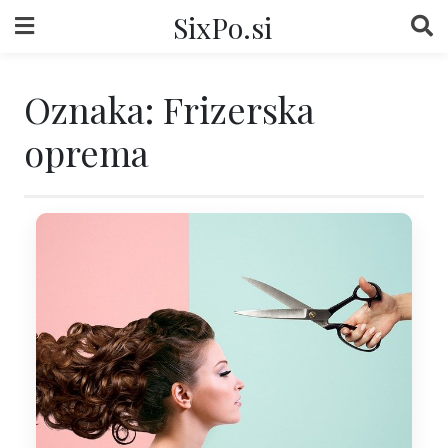
Skip
SixPo.si
to
content
Oznaka:
Frizerska
oprema