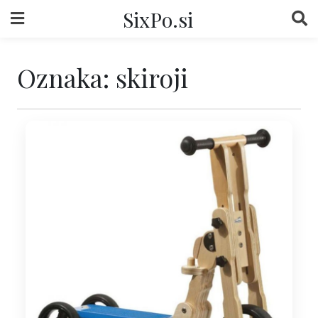
Skip
SixPo.si
to
content
Oznaka:
skiroji