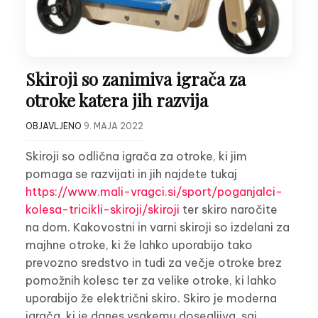
Skiroji so zanimiva igrača za
otroke katera jih razvija
OBJAVLJENO
9. MAJA 2022
Skiroji so odlična igrača za otroke, ki jim
pomaga se razvijati in jih najdete tukaj
https://www.mali-vragci.si/sport/poganjalci-
kolesa-tricikli-skiroji/skiroji
ter skiro naročite
na dom. Kakovostni in varni skiroji so izdelani za
majhne otroke, ki že lahko uporabijo tako
prevozno sredstvo in tudi za večje otroke brez
pomožnih kolesc ter za velike otroke, ki lahko
uporabijo že električni skiro. Skiro je moderna
igrača, ki je danes vsakemu dosegljiva, saj…