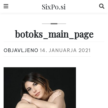
Skip
SixPo.si
to
content
botoks_main_page
OBJAVLJENO
14. JANUARJA 2021