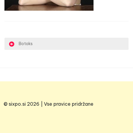
N
Botoks
a
v
i
g
a
c
© sixpo.si 2026 | Vse pravice pridržane
i
j
a