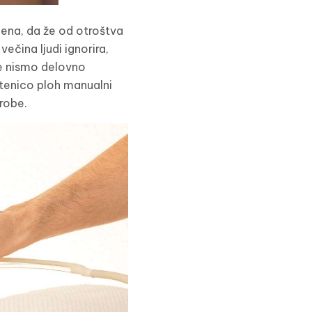
jena, da že od otroštva
večina ljudi ignorira,
je nismo delovno
btenico ploh manualni
arobe.