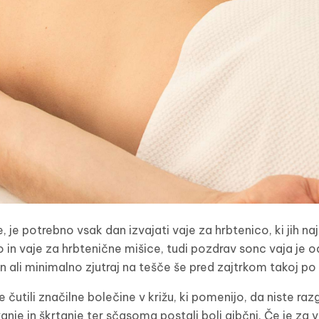
e, je potrebno vsak dan izvajati vaje za hrbtenico, ki jih n
 in vaje za hrbtenične mišice, tudi pozdrav sonc vaja je od
an ali minimalno zjutraj na tešče še pred zajtrkom takoj p
čutili značilne bolečine v križu, ki pomenijo, da niste raz
okanje in škrtanje ter sčasoma postali bolj gibčni. Če je za