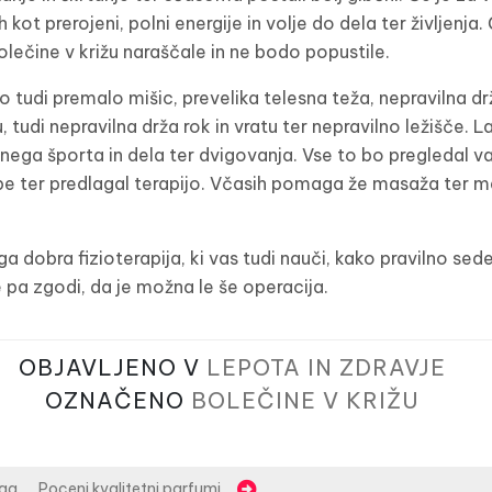
ot prerojeni, polni energije in volje do dela ter življenja.
ečine v križu naraščale in ne bodo popustile.
o tudi premalo mišic, prevelika telesna teža, nepravilna dr
 tudi nepravilna drža rok in vratu ter nepravilno ležišče. L
nega športa in dela ter dvigovanja. Vse to bo pregledal va
be ter predlagal terapijo. Včasih pomaga že masaža ter m
dobra fizioterapija, ki vas tudi nauči, kako pravilno sedeti
e pa zgodi, da je možna le še operacija.
OBJAVLJENO V
LEPOTA IN ZDRAVJE
OZNAČENO
BOLEČINE V KRIŽU
aga
Poceni kvalitetni parfumi