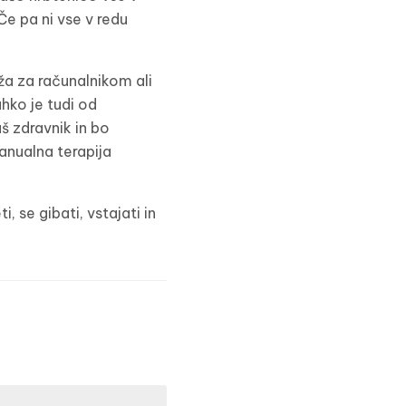
 Če pa ni vse v redu
ža za računalnikom ali
ahko je tudi od
š zdravnik in bo
anualna terapija
, se gibati, vstajati in