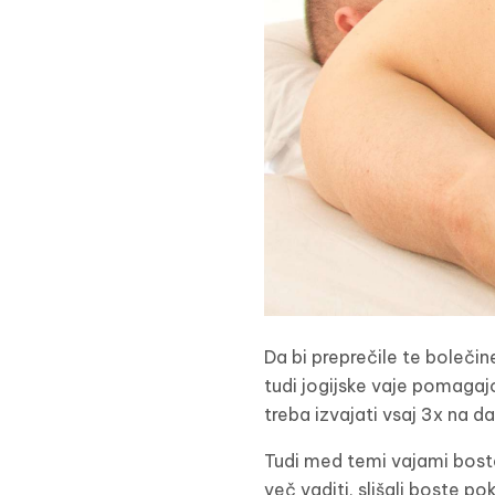
Da bi preprečile te bolečin
tudi jogijske vaje pomagajo
treba izvajati vsaj 3x na d
Tudi med temi vajami boste 
več vaditi, slišali boste p