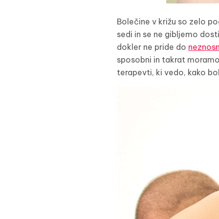
Bolečine v križu so zelo p
sedi in se ne gibljemo dosti.
dokler ne pride do
neznosn
sposobni in takrat moramo 
terapevti, ki vedo, kako bol