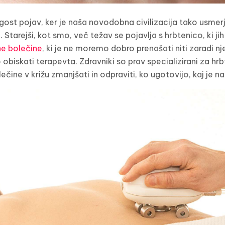
ogost pojav, ker je naša novodobna civilizacija tako usmer
 Starejši, kot smo, več težav se pojavlja s hrbtenico, ki jih 
e bolečine
, ki je ne moremo dobro prenašati niti zaradi n
obiskati terapevta. Zdravniki so prav specializirani za hr
ečine v križu zmanjšati in odpraviti, ko ugotovijo, kaj je n