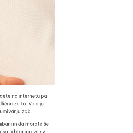
ajdete na internetu pa
lična za to. Vaje je
o umivanju zob.
gibani in da morate še
 vašo hrbtenico vse v