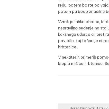
redu, potem boste po vajah k
potem pa bodo značilne bol
Vzrok je lahko obraba, lahk
nepravilno sedenje na stolu,
kakšnega udarca ali pretira
povedla, kaj točno je naro
hrbtenice.
V nekaterih primerih pomaga 
krepiti mišice hrbtenice. S
Borza kriptovalut za vl