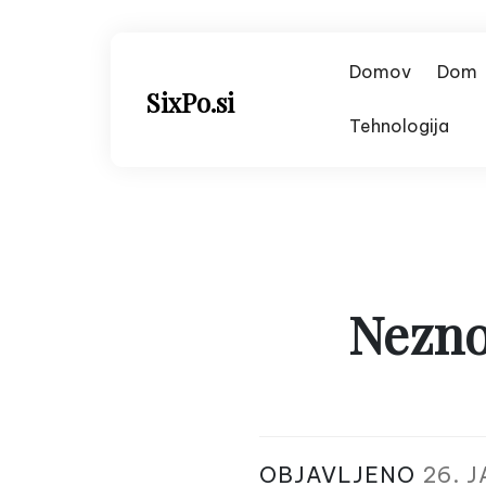
Skip
to
content
Domov
Dom
SixPo.si
Tehnologija
Nezno
OBJAVLJENO
26. 