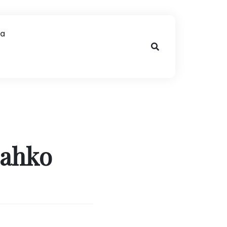
na
lahko