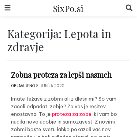
Skip
SixPo.si
to
content
Kategorija:
Lepota in
zdravje
Zobna proteza za lepši nasmeh
OBJAVLJENO
8. JUNIJA 2020
Imate težave z zobmi ali z dlesnimi? So vam
začeli odpadati zobje? Za vas je rešitev
enostavna. To je
proteza za zobe
, ki vam bo
nudila novo udobje in samozavest. Z novimi
zobmi boste svetu lahko pokazali vaš nov