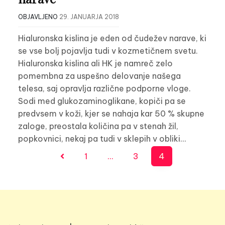
OBJAVLJENO
29. JANUARJA 2018
Hialuronska kislina je eden od čudežev narave, ki
se vse bolj pojavlja tudi v kozmetičnem svetu.
Hialuronska kislina ali HK je namreč zelo
pomembna za uspešno delovanje našega
telesa, saj opravlja različne podporne vloge.
Sodi med glukozaminoglikane, kopiči pa se
predvsem v koži, kjer se nahaja kar 50 % skupne
zaloge, preostala količina pa v stenah žil,
popkovnici, nekaj pa tudi v sklepih v obliki…
Številčenje
1
…
3
4
prispevkov