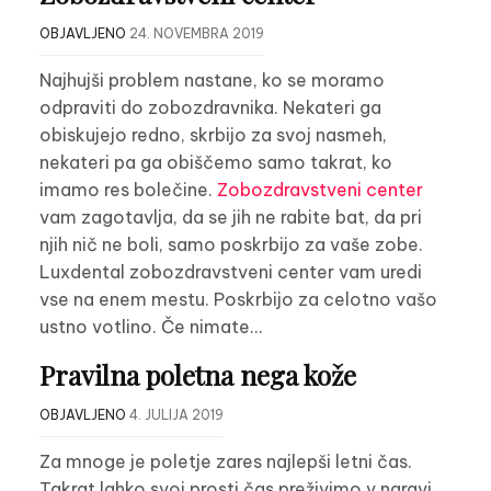
OBJAVLJENO
24. NOVEMBRA 2019
Najhujši problem nastane, ko se moramo
odpraviti do zobozdravnika. Nekateri ga
obiskujejo redno, skrbijo za svoj nasmeh,
nekateri pa ga obiščemo samo takrat, ko
imamo res bolečine.
Zobozdravstveni center
vam zagotavlja, da se jih ne rabite bat, da pri
njih nič ne boli, samo poskrbijo za vaše zobe.
Luxdental zobozdravstveni center vam uredi
vse na enem mestu. Poskrbijo za celotno vašo
ustno votlino. Če nimate…
Pravilna poletna nega kože
OBJAVLJENO
4. JULIJA 2019
Za mnoge je poletje zares najlepši letni čas.
Takrat lahko svoj prosti čas preživimo v naravi,