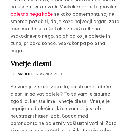
na soncu ter ob vodi. Vsekakor pa je tu pravilna
poletna nega kože
še kako pomembna, saj ne
smemo pozabiti, da je koža največji organ, zato
menimo da si ta še kako zasluži odlično
vsakodnevno nego, sploh pa ko je poletje in
zunaj pripeka sonce. Vsekakor pa poletna
nega…
Vnetje dlesni
OBJAVLJENO
16. APRILA 2019
Se vam je že kdaj zgodilo, da ste imeli rdeče
dlesni in so vas bolele? To se vam je sigurno
zgodilo, ker ste imeli vnetje dlesni. Vnetje je
neprijetna bolečina, ki se vam pojavi ob
neustrezni higieni zob. Spada med
parondontalne bolezni v vaši ustni votlini. Zato
si morate redno ščetkat in nitkat svoje zobe,