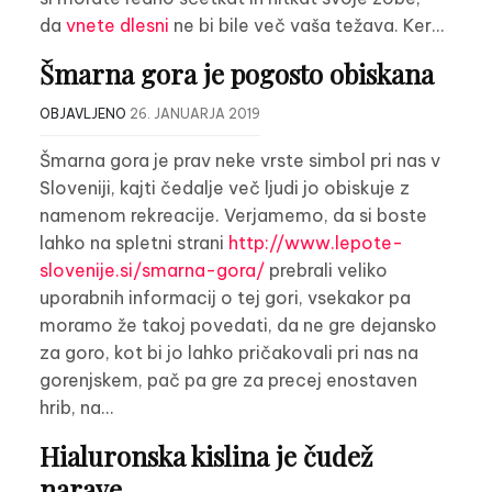
da
vnete dlesni
ne bi bile več vaša težava. Ker…
Šmarna gora je pogosto obiskana
OBJAVLJENO
26. JANUARJA 2019
Šmarna gora je prav neke vrste simbol pri nas v
Sloveniji, kajti čedalje več ljudi jo obiskuje z
namenom rekreacije. Verjamemo, da si boste
lahko na spletni strani
http://www.lepote-
slovenije.si/smarna-gora/
prebrali veliko
uporabnih informacij o tej gori, vsekakor pa
moramo že takoj povedati, da ne gre dejansko
za goro, kot bi jo lahko pričakovali pri nas na
gorenjskem, pač pa gre za precej enostaven
hrib, na…
Hialuronska kislina je čudež
narave