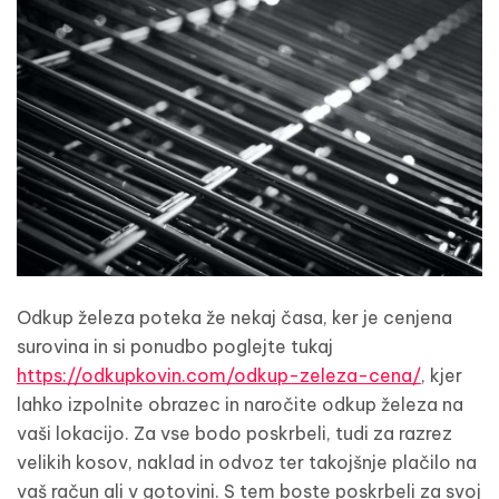
Odkup železa poteka že nekaj časa, ker je cenjena
surovina in si ponudbo poglejte tukaj
https://odkupkovin.com/odkup-zeleza-cena/
, kjer
lahko izpolnite obrazec in naročite odkup železa na
vaši lokacijo. Za vse bodo poskrbeli, tudi za razrez
velikih kosov, naklad in odvoz ter takojšnje plačilo na
vaš račun ali v gotovini. S tem boste poskrbeli za svoj