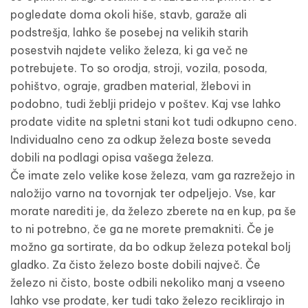
pogledate doma okoli hiše, stavb, garaže ali
podstrešja, lahko še posebej na velikih starih
posestvih najdete veliko železa, ki ga več ne
potrebujete. To so orodja, stroji, vozila, posoda,
pohištvo, ograje, gradben material, žlebovi in
podobno, tudi žeblji pridejo v poštev. Kaj vse lahko
prodate vidite na spletni stani kot tudi odkupno ceno.
Individualno ceno za odkup železa boste seveda
dobili na podlagi opisa vašega železa.
Če imate zelo velike kose železa, vam ga razrežejo in
naložijo varno na tovornjak ter odpeljejo. Vse, kar
morate narediti je, da železo zberete na en kup, pa še
to ni potrebno, če ga ne morete premakniti. Če je
možno ga sortirate, da bo odkup železa potekal bolj
gladko. Za čisto železo boste dobili največ. Če
železo ni čisto, boste odbili nekoliko manj a vseeno
lahko vse prodate, ker tudi tako železo reciklirajo in