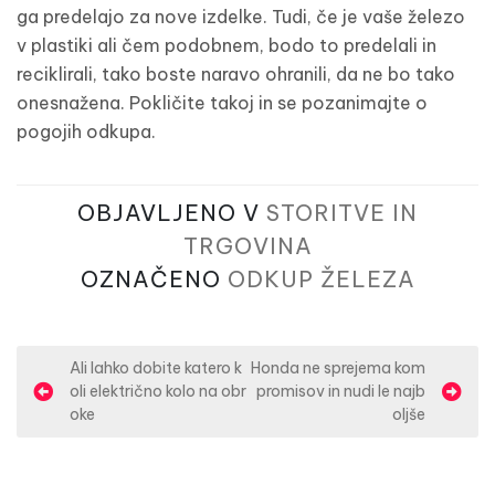
ga predelajo za nove izdelke. Tudi, če je vaše železo
v plastiki ali čem podobnem, bodo to predelali in
reciklirali, tako boste naravo ohranili, da ne bo tako
onesnažena. Pokličite takoj in se pozanimajte o
pogojih odkupa.
OBJAVLJENO V
STORITVE IN
TRGOVINA
OZNAČENO
ODKUP ŽELEZA
N
Ali lahko dobite katero k
Honda ne sprejema kom
oli električno kolo na obr
promisov in nudi le najb
a
oke
oljše
v
i