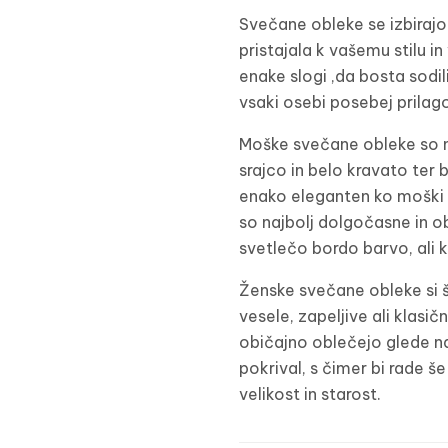
Svečane obleke se izbirajo
pristajala k vašemu stilu i
enake slogi ,da bosta sodil
vsaki osebi posebej prilago
Moške svečane obleke so na
srajco in belo kravato ter 
enako eleganten ko moški v 
so najbolj dolgočasne in ob
svetlečo bordo barvo, ali kr
Ženske svečane obleke si še
vesele, zapeljive ali klasi
običajno oblečejo glede na
pokrival, s čimer bi rade š
velikost in starost.