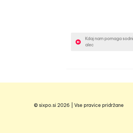
N
Kdaj nam pomaga sodni
alec
a
v
i
g
a
© sixpo.si 2026 | Vse pravice pridržane
c
i
j