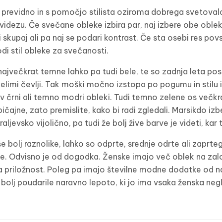
 previdno in s pomočjo stilista oziroma dobrega svetoval
n videzu. Če svečane obleke izbira par, naj izbere obe oble
i skupaj ali pa naj se podari kontrast. Če sta osebi res po
di stil obleke za svečanosti.
jvečkrat temne lahko pa tudi bele, te so zadnja leta posta
belimi čevlji. Tak moški močno izstopa po pogumu in stilu 
črni ali temno modri obleki. Tudi temno zelene os večkrat 
ičajne, zato premislite, kako bi radi zgledali. Marsikdo izb
aljevsko vijolično, pa tudi že bolj žive barve je videti, kar
 bolj raznolike, lahko so odprte, srednje odrte ali zaprteg
čne. Odvisno je od dogodka. Ženske imajo več oblek na zalo
 priložnost. Poleg pa imajo številne modne dodatke od nak
e bolj poudarile naravno lepoto, ki jo ima vsaka ženska ne