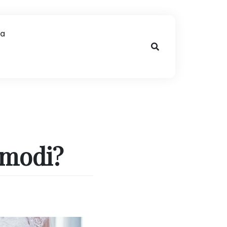
na
 modi?