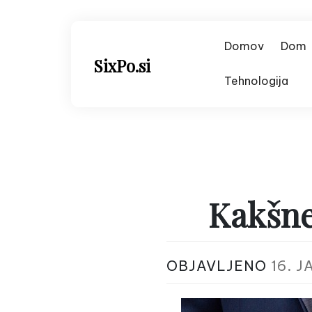
Skip
to
content
Domov
Dom
SixPo.si
Tehnologija
Kakšne
OBJAVLJENO
16. 