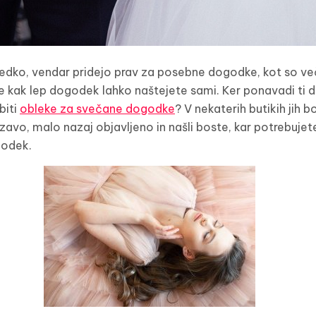
redko, vendar pridejo prav za posebne dogodke, kot so ve
še kak lep dogodek lahko naštejete sami. Ker ponavadi ti 
biti
obleke za svečane dogodke
? V nekaterih butikih jih b
avo, malo nazaj objavljeno in našli boste, kar potrebujete
godek.