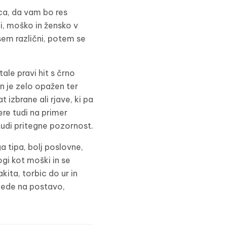
ca, da vam bo res
ki, moško in žensko v
vsem različni, potem se
le pravi hit s črno
in je zelo opažen ter
izbrane ali rjave, ki pa
ere tudi na primer
 tudi pritegne pozornost.
a tipa, bolj poslovne,
gi kot moški in se
ita, torbic do ur in
glede na postavo,