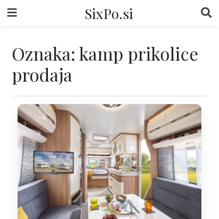
Skip
SixPo.si
to
content
Oznaka:
kamp prikolice
prodaja