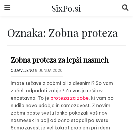
Skip
SixPo.si
to
content
Oznaka:
Zobna proteza
Zobna proteza za lepši nasmeh
OBJAVLJENO
8. JUNIJA 2020
Imate težave z zobmi ali z dlesnimi? So vam
začeli odpadati zobje? Za vas je rešitev
enostavna. To je
proteza za zobe
, ki vam bo
nudila novo udobje in samozavest. Z novimi
zobmi boste svetu lahko pokazali vaš nov
nasmešek in bolj odločno stopali po svetu.
Samozavest je velikokrat problem pri rdem