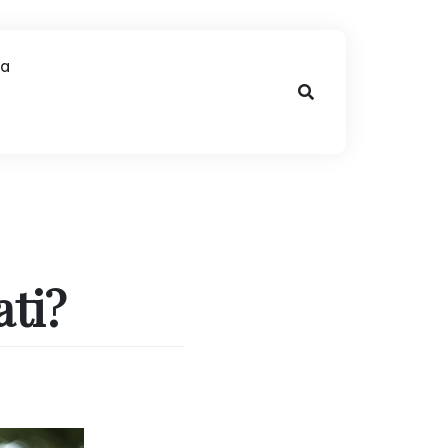
na
ti?