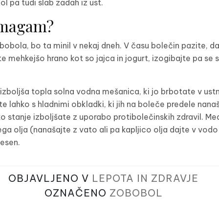
ol pa tudi slab zadah iz ust.
omagam?
bobola, bo ta minil v nekaj dneh. V času bolečin pazite, da
te mehkejšo hrano kot so jajca in jogurt, izogibajte pa se 
izboljša topla solna vodna mešanica, ki jo brbotate v ustni
e lahko s hladnimi obkladki, ki jih na boleče predele nana
ko stanje izboljšate z uporabo protibolečinskih zdravil. Me
a olja (nanašajte z vato ali pa kapljico olja dajte v vodo
česen.
OBJAVLJENO V
LEPOTA IN ZDRAVJE
OZNAČENO
ZOBOBOL