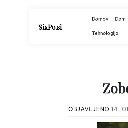
Skip
to
content
Domov
Dom
SixPo.si
Tehnologija
Zobo
OBJAVLJENO
14. 