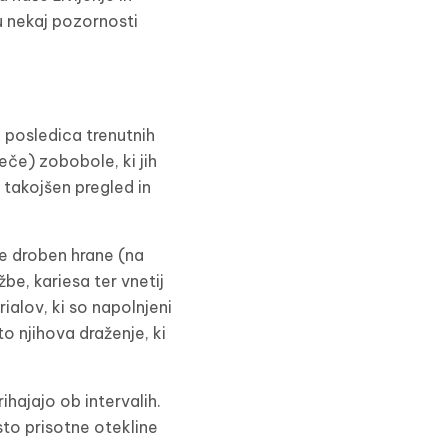
u nekaj pozornosti
 posledica trenutnih
leče) zobobole, ki jih
 takojšen pregled in
ne droben hrane (na
e, kariesa ter vnetij
ialov, ki so napolnjeni
to njihova draženje, ki
hajajo ob intervalih.
to prisotne otekline