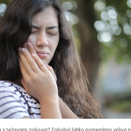
e s težavami zobovja? Zobobol lahko pomembno vpliva na 