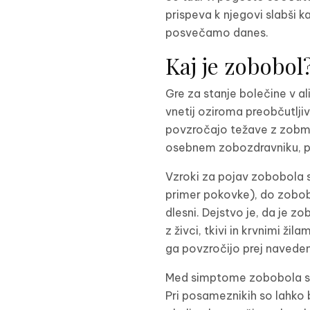
prispeva k njegovi slabši k
posvečamo danes.
Kaj je zobobol
Gre za stanje bolečine v a
vnetij oziroma preobčutljiv
povzročajo težave z zobmi 
osebnem zobozdravniku, po 
Vzroki za pojav zobobola s
primer pokovke), do zobobo
dlesni. Dejstvo je, da je z
z živci, tkivi in krvnimi ži
ga povzročijo prej naveden
Med simptome zobobola sodij
Pri posameznikih so lahko