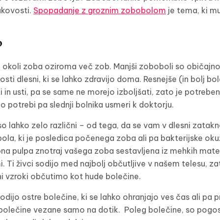
akovosti.
Spopadanje z groznim zobobolom
je tema, ki m
?
li okoli zoba oziroma več zob. Manjši zoboboli so običajno
osti dlesni, ki se lahko zdravijo doma. Resnejše (in bolj bo
in usti, pa se same ne morejo izboljšati, zato je potreben
potrebi pa slednji bolnika usmeri k doktorju.
o lahko zelo različni – od tega, da se vam v dlesni zatak
la, ki je posledica počenega zoba ali pa bakterijske okužb
obna pulpa znotraj vašega zoba sestavljena iz mehkih mater
lami. Ti živci sodijo med najbolj občutljive v našem telesu, za
i vzroki občutimo kot hude bolečine.
o ostre bolečine, ki se lahko ohranjajo ves čas ali pa pri
 bolečine vezane samo na dotik. Poleg bolečine, so pogos