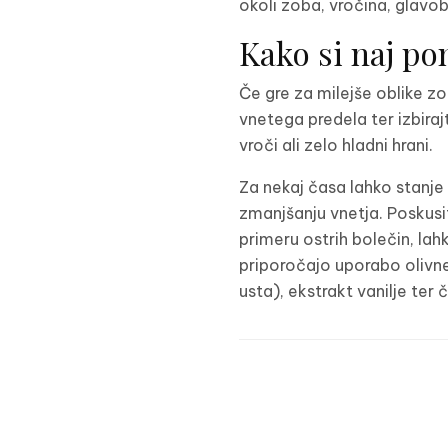
okoli zoba, vročina, glavob
Kako si naj p
Če gre za milejše oblike zo
vnetega predela ter izbiraj
vroči ali zelo hladni hrani.
Za nekaj časa lahko stanje 
zmanjšanju vnetja. Poskusit
primeru ostrih bolečin, lah
priporočajo uporabo olivneg
usta), ekstrakt vanilje ter 