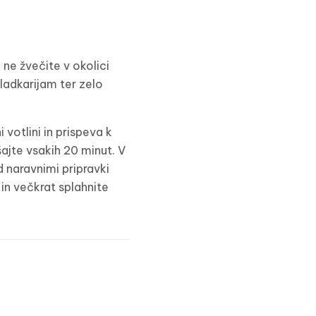
 ne žvečite v okolici
sladkarijam ter zelo
 votlini in prispeva k
šajte vsakih 20 minut. V
d naravnimi pripravki
 in večkrat splahnite