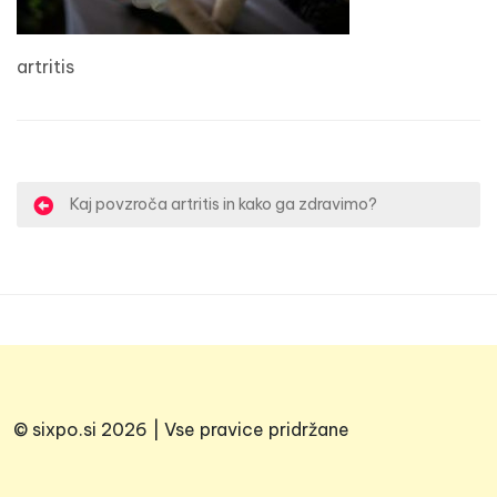
artritis
N
Kaj povzroča artritis in kako ga zdravimo?
a
v
i
g
a
c
© sixpo.si 2026 | Vse pravice pridržane
i
j