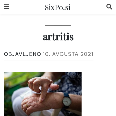
Skip
SixPo.si
to
content
artritis
OBJAVLJENO
10. AVGUSTA 2021