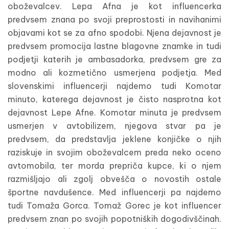
oboževalcev. Lepa Afna je kot influencerka
predvsem znana po svoji preprostosti in navihanimi
objavami kot se za afno spodobi. Njena dejavnost je
predvsem promocija lastne blagovne znamke in tudi
podjetji katerih je ambasadorka, predvsem gre za
modno ali kozmetično usmerjena podjetja. Med
slovenskimi influencerji najdemo tudi Komotar
minuto, katerega dejavnost je čisto nasprotna kot
dejavnost Lepe Afne. Komotar minuta je predvsem
usmerjen v avtobilizem, njegova stvar pa je
predvsem, da predstavlja jeklene konjičke o njih
raziskuje in svojim oboževalcem preda neko oceno
avtomobila, ter morda prepriča kupce, ki o njem
razmišljajo ali zgolj obvešča o novostih ostale
športne navdušence. Med influencerji pa najdemo
tudi Tomaža Gorca. Tomaž Gorec je kot influencer
predvsem znan po svojih popotniških dogodivščinah.