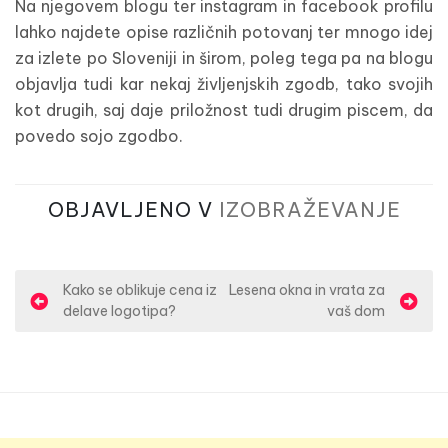
Na njegovem blogu ter instagram in facebook profilu
lahko najdete opise različnih potovanj ter mnogo idej
za izlete po Sloveniji in širom, poleg tega pa na blogu
objavlja tudi kar nekaj življenjskih zgodb, tako svojih
kot drugih, saj daje priložnost tudi drugim piscem, da
povedo sojo zgodbo.
OBJAVLJENO V
IZOBRAŽEVANJE
N
Kako se oblikuje cena iz
Lesena okna in vrata za
delave logotipa?
vaš dom
a
v
i
g
a