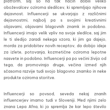
platform, saj so na tak način dobili veliko
oboževalcev oziroma sledilcev, ki spremljajo njihove
dejavnost. Influencerji se ukvarjajo z različnimi
dejavnostmi, najbolj pa s svojimi kreativnimi
objavami, objavami blagovnih znamk in podobno.
Influencerji imajo velik vpliv na svoje sledilce, saj jim
le ti sledijo zaradi nekega vzora, ki jim ga dajejo,
morda za pridobitev novih receptov, da dobijo ideje
za izlete, potovanja, kozmetične oziroma lepotne
nasvete in podobno. Influencerji pa po večini živijo od
tega, da promovirajo druge, večina izmed njih
sčasoma razvije tudi svojo blagovno znamko in neke
produkte oziroma storitve.
Influencerji so povsod, seveda nekaj znanih
influencerjev imamo tudi v Sloveniji. Med njimi zelo
znana Lepa Afna, ki jo spremlja že kar lepo število