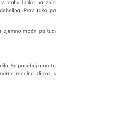
 v prahu lahko na zelo
 debelina. Prav tako pa
pa izjemno močni pa tudi
dila. Še posebej morate
merna merilna žlička, s