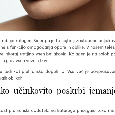
otrebuje kolagen. Sicer pa je to najbolj zastopana beljako
ne s funkcijo omogočanja opore in oblike. V našem telesu 
rej skoraj tretjino vseh beljakovin. Kolagen je na sploh
in prav vseh veznih tkiv.
e tudi kot prehransko dopolnilo. Vse več je povpraševa
ugih oblikah.
hko učinkovito poskrbi jemanj
ost prehranski dodatek, na katerega prisegajo tako mo