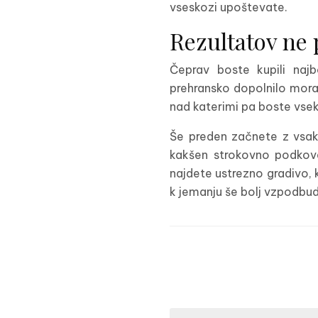
vseskozi upoštevate.
Rezultatov ne 
Čeprav boste kupili naj
prehransko dopolnilo morat
nad katerimi pa boste vsek
Še preden začnete z vsak
kakšen strokovno podkovan
najdete ustrezno gradivo, k
k jemanju še bolj vzpodbud