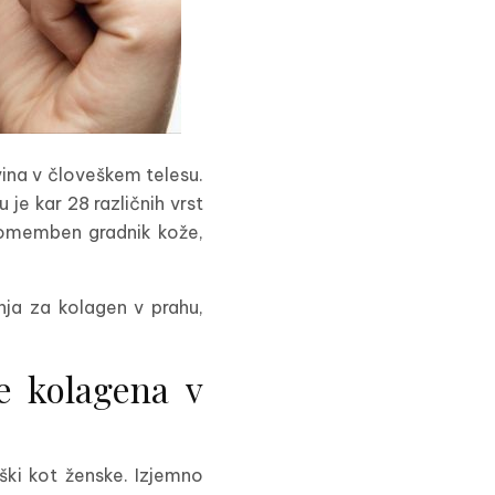
vina v človeškem telesu.
je kar 28 različnih vrst
 pomemben gradnik kože,
nja za kolagen v prahu,
e kolagena v
ški kot ženske. Izjemno