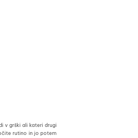
 grški ali kateri drugi
ločite rutino in jo potem