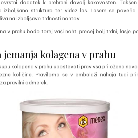
vrstni dodatek k prehrani dovolj kakovosten. Takšen
a izboljšano strukturo ter videz las. Lasem se poveča
iva na izboljšavo trdnosti nohtov.
a v prahu bodo torej vaši nohti precej bolj trdni, lasje 
n jemanja kolagena v prahu
upu kolagena v prahu upoštevati prav vsa priložena navo
rezne količine. Praviloma se v embalaži nahaja tudi pri
za pravilni odmerek.