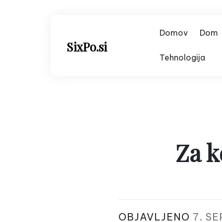
Skip
to
content
Domov
Dom
SixPo.si
Tehnologija
Za k
OBJAVLJENO
7. S