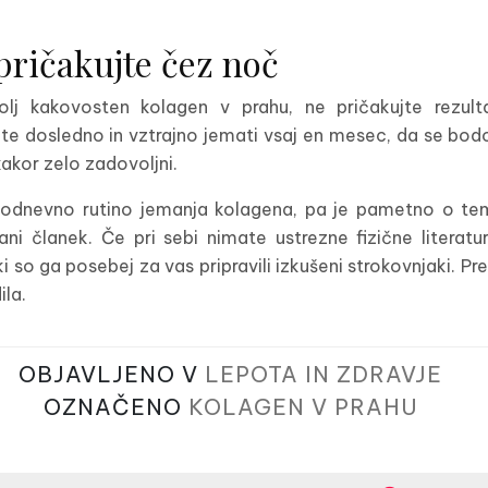
pričakujte čez noč
bolj kakovosten kolagen v prahu, ne pričakujte rezu
e dosledno in vztrajno jemati vsaj en mesec, da se bodo 
akor zelo zadovoljni.
odnevno rutino jemanja kolagena, pa je pametno o tem 
i članek. Če pri sebi nimate ustrezne fizične literatur
i so ga posebej za vas pripravili izkušeni strokovnjaki. P
ila.
OBJAVLJENO V
LEPOTA IN ZDRAVJE
OZNAČENO
KOLAGEN V PRAHU