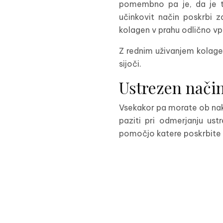
pomembno pa je, da je to
učinkovit način poskrbi z
kolagen v prahu odlično vpl
Z rednim uživanjem kolagen
sijoči.
Ustrezen nači
Vsekakor pa morate ob nak
paziti pri odmerjanju ust
pomočjo katere poskrbite 