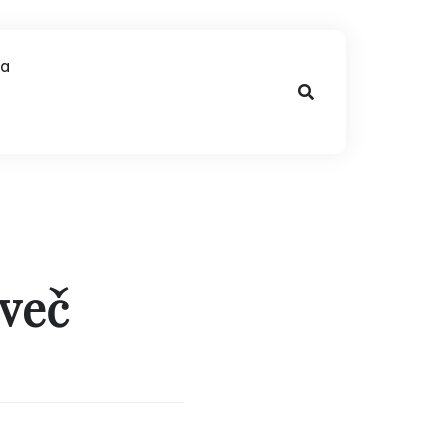
na
 več