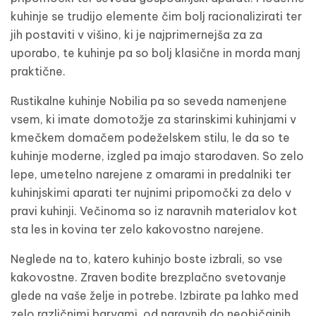
kuhinje se trudijo elemente čim bolj racionalizirati ter
jih postaviti v višino, ki je najprimernejša za za
uporabo, te kuhinje pa so bolj klasične in morda manj
praktične.
Rustikalne kuhinje Nobilia pa so seveda namenjene
vsem, ki imate domotožje za starinskimi kuhinjami v
kmečkem domačem podeželskem stilu, le da so te
kuhinje moderne, izgled pa imajo starodaven. So zelo
lepe, umetelno narejene z omarami in predalniki ter
kuhinjskimi aparati ter nujnimi pripomočki za delo v
pravi kuhinji. Večinoma so iz naravnih materialov kot
sta les in kovina ter zelo kakovostno narejene.
Neglede na to, katero kuhinjo boste izbrali, so vse
kakovostne. Zraven bodite brezplačno svetovanje
glede na vaše želje in potrebe. Izbirate pa lahko med
zelo različnimi barvami, od naravnih do neobičajnih.