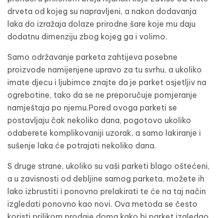
drveta od kojeg su napravljeni, a nakon dodavanja
laka do izražaja dolaze prirodne šare koje mu daju
dodatnu dimenziju zbog kojeg ga i volimo.
Samo održavanje parketa zahtijeva posebne
proizvode namijenjene upravo za tu svrhu, a ukoliko
imate djecu i ljubimce znajte da je parket osjetljiv na
ogrebotine, tako da se ne preporučuje pomjeranje
namještaja po njemu.Pored ovoga parketi se
postavljaju čak nekoliko dana, pogotovo ukoliko
odaberete komplikovaniji uzorak, a samo lakiranje i
sušenje laka će potrajati nekoliko dana.
S druge strane, ukoliko su vaši parketi blago oštećeni,
a u zavisnosti od debljine samog parketa, možete ih
lako izbrustiti i ponovno prelakirati te će na taj način
izgledati ponovno kao novi. Ova metoda se često
koristi prilikom prodaje doma kako bi parket izgledao