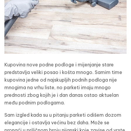
Kupovina nove podne podloge i mijenjanje stare
predstavlja veliki posao i košta mnogo. Samim time
kupovina jedne od najskupljih podnih podloga nije
mnogima na vrhu liste, no parketi imaju mnogo
prednosti zbog kojih je i dan danas ostao aktuelan
među podnim podlogama.
Sam izgled kada su u pitanju parketi odišem dozom
elegancije i ostavlja većinu bez daha. Može se
pronaći u priličnom broju nijanski koje zavise od vrste