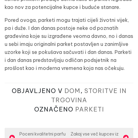
kao nov za potencijalne kupce i buduće stanare.
Pored ovoga, parketi mogu trajati cijeli životni vijek,
pa i duže. I dan danas postoje neke od poznatih
građevina koje su izgrađene veoma davno, no i danas
u sebi imaju originalni parket postavljen u zanimljive
uzorke koji se pokušava sačuvati i dan danas. Parketi
i dan danas predstavljaju odličan podsjetnik na
prošlost kao i moderna vremena koja nas očekuju.
OBJAVLJENO V
DOM
,
STORITVE IN
TRGOVINA
OZNAČENO
PARKETI
N
Poceni kvalitetni parfu
Zakaj vse več kupcev iz