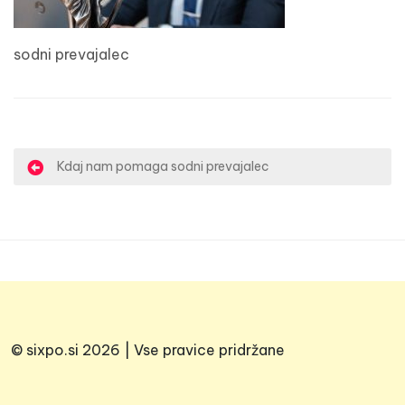
sodni prevajalec
N
Kdaj nam pomaga sodni prevajalec
a
v
i
g
a
c
© sixpo.si 2026 | Vse pravice pridržane
i
j