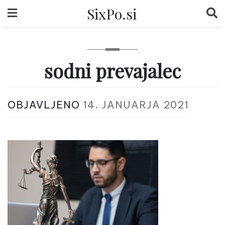
Skip
SixPo.si
to
content
sodni prevajalec
OBJAVLJENO
14. JANUARJA 2021